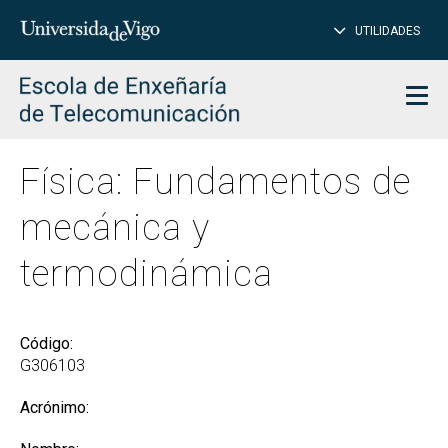
CE
Insertar
UTILIDADES
BUSCAR
palabras
para
char
buscar
Men
Física: Fundamentos de
mecánica y
termodinámica
Código:
G306103
Acrónimo: