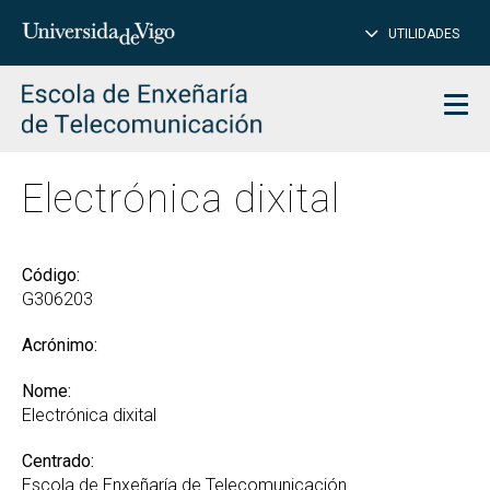
PE
Introduce
UTILIDADES
BUSCAR
palabra
para
char
buscar
Men
Electrónica dixital
Código:
G306203
Acrónimo:
Nome:
Electrónica dixital
Centrado:
Escola de Enxeñaría de Telecomunicación