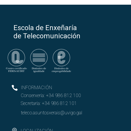
Escola de Enxeñaría
de Telecomunicación
INFORMACIÓN
Conserxería:
+34 986 812 100
Secretaría:
+34 986 812 101
teleco.asuntosxerais@uvigo.gal
LOCALIZACIÓN