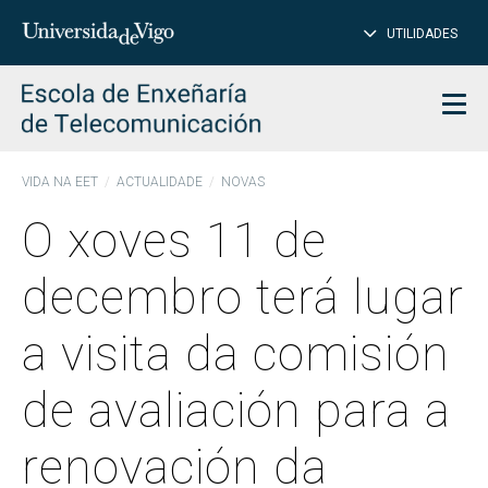
PE
Introduce
UTILIDADES
BUSCAR
palabra
para
char
buscar
Men
VIDA NA EET
ACTUALIDADE
NOVAS
O xoves 11 de
decembro terá lugar
a visita da comisión
de avaliación para a
renovación da