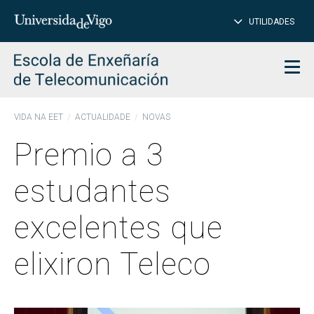
PE
Introduce
UTILIDADES
BUSCAR
palabra
para
char
buscar
Men
VIDA NA EET
ACTUALIDADE
NOVAS
Premio a 3
estudantes
excelentes que
elixiron Teleco