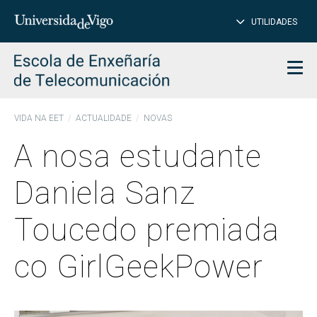
PE
Introduce
UTILIDADES
BUSCAR
palabra
para
char
buscar
Men
VIDA NA EET
ACTUALIDADE
NOVAS
A nosa estudante
Daniela Sanz
Toucedo premiada
co GirlGeekPower