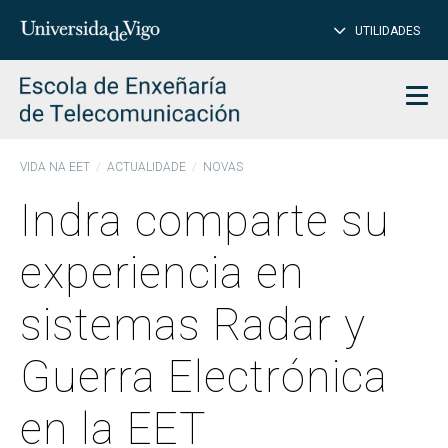
PE
Introduce
UTILIDADES
BUSCAR
palabra
para
char
buscar
Men
VIDA NA EET
ACTUALIDADE
NOVAS
Indra comparte su
experiencia en
sistemas Radar y
Guerra Electrónica
en la EET