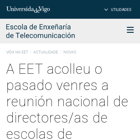
PE
Introduce
UTILIDADES
BUSCAR
palabra
para
char
buscar
Men
VIDA NA EET
ACTUALIDADE
NOVAS
A EET acolleu o
pasado venres a
reunión nacional de
directores/as de
escolas de