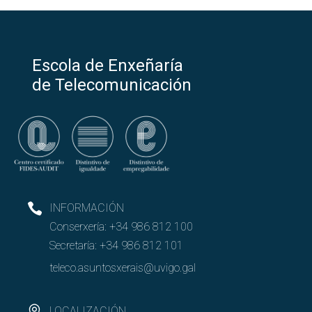
Escola de Enxeñaría
de Telecomunicación
INFORMACIÓN
Conserxería:
+34 986 812 100
Secretaría:
+34 986 812 101
teleco.asuntosxerais@uvigo.gal
LOCALIZACIÓN