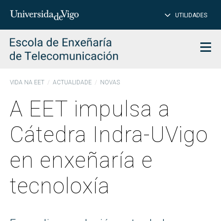
PE
Introduce
UTILIDADES
BUSCAR
palabra
para
char
buscar
Men
VIDA NA EET
ACTUALIDADE
NOVAS
A EET impulsa a
Cátedra Indra-UVigo
en enxeñaría e
tecnoloxía