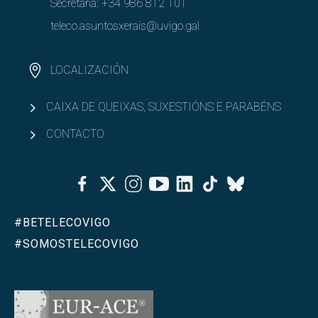
Secretaría:
+34 986 812 101
teleco.asuntosxerais@uvigo.gal
LOCALIZACIÓN
CAIXA DE QUEIXAS, SUXESTIÓNS E PARABÉNS
CONTACTO
Facebook
Twitter
Instagram
Youtube
Linkedin
Tiktok
Bluesky
#BETELECOVIGO
#SOMOSTELECOVIGO