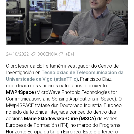
24/10/2022
DOCENCIA
I+D+I
O profesor da EET e tamén investigador do Centro de
Investigación en
Tecnoloxías de Telecomunicación da
Universidade de Vigo (atlanTTic)
, Francisco Díaz,
coordinará nos vindeiros catro anos o proxecto
MWP4Space
(MicroWave Photonic Technologies for
Communications and Sensing Applications in Space). O
MWp4SPACE trátase dun Doutorado Industrial Europeo
no eido da fotónica integrada concedido dentro das
accións
Marie Sklodowska-Curie (MSCA)
de Redes
Europeas de Formación (ITN), no marco do Programa
Horizonte Europa da Unión Europea. Este é o terceiro