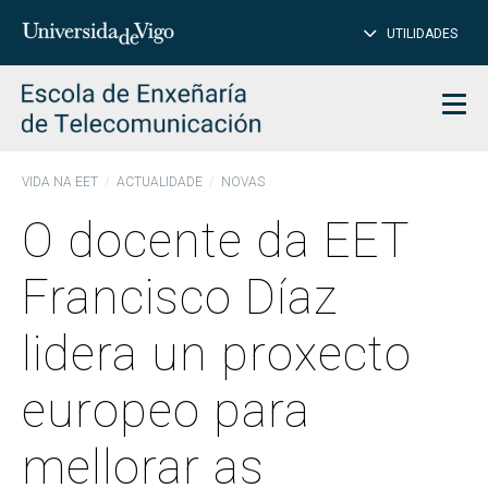
PE
Introduce
UTILIDADES
BUSCAR
palabra
para
char
buscar
Men
VIDA NA EET
ACTUALIDADE
NOVAS
O docente da EET
Francisco Díaz
lidera un proxecto
europeo para
mellorar as