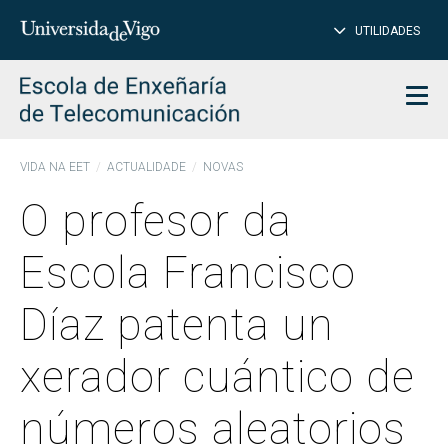
PE
Introduce
UTILIDADES
BUSCAR
palabra
para
char
buscar
Men
VIDA NA EET
ACTUALIDADE
NOVAS
O profesor da
Escola Francisco
Díaz patenta un
xerador cuántico de
números aleatorios