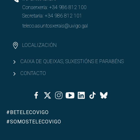
Conserxería:
+34 986 812 100
Secretaría:
+34 986 812 101
teleco.asuntosxerais@uvigo.gal
LOCALIZACIÓN
CAIXA DE QUEIXAS, SUXESTIÓNS E PARABÉNS
CONTACTO
Facebook
Twitter
Instagram
Youtube
Linkedin
Tiktok
Bluesky
#BETELECOVIGO
#SOMOSTELECOVIGO