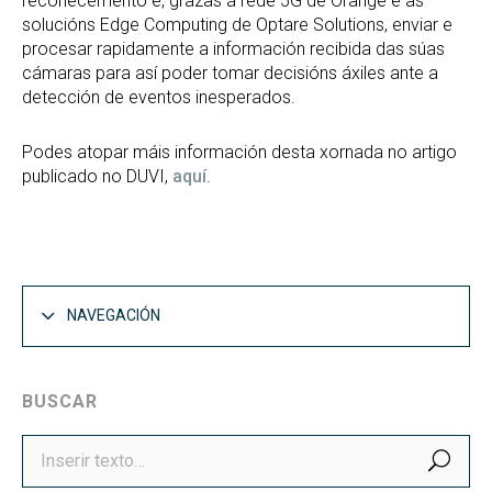
recoñecemento e, grazas á rede 5G de Orange e as
solucións Edge Computing de Optare Solutions, enviar e
procesar rapidamente a información recibida das súas
cámaras para así poder tomar decisións áxiles ante a
detección de eventos inesperados.
Podes atopar máis información desta xornada no artigo
publicado no DUVI,
aquí
.
NAVEGACIÓN
BUSCAR
BUS