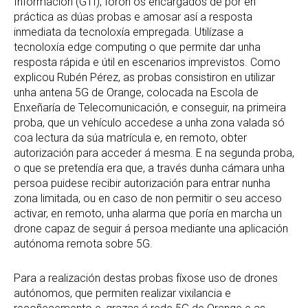
Información (GTI), foron os encargados de pór en
práctica as dúas probas e amosar así a resposta
inmediata da tecnoloxía empregada. Utilízase a
tecnoloxía edge computing o que permite dar unha
resposta rápida e útil en escenarios imprevistos. Como
explicou Rubén Pérez, as probas consistiron en utilizar
unha antena 5G de Orange, colocada na Escola de
Enxeñaría de Telecomunicación, e conseguir, na primeira
proba, que un vehículo accedese a unha zona valada só
coa lectura da súa matrícula e, en remoto, obter
autorización para acceder á mesma. E na segunda proba,
o que se pretendía era que, a través dunha cámara unha
persoa puidese recibir autorización para entrar nunha
zona limitada, ou en caso de non permitir o seu acceso
activar, en remoto, unha alarma que poría en marcha un
drone capaz de seguir á persoa mediante una aplicación
autónoma remota sobre 5G.
Para a realización destas probas fíxose uso de drones
autónomos, que permiten realizar vixilancia e