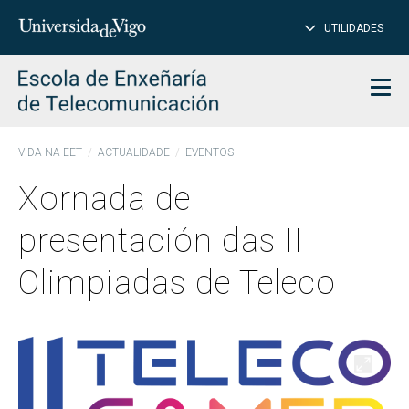
PE
Introduce
UTILIDADES
BUSCAR
palabra
para
char
buscar
Men
VIDA NA EET
ACTUALIDADE
EVENTOS
Xornada de
presentación das II
Olimpiadas de Teleco
Abrir