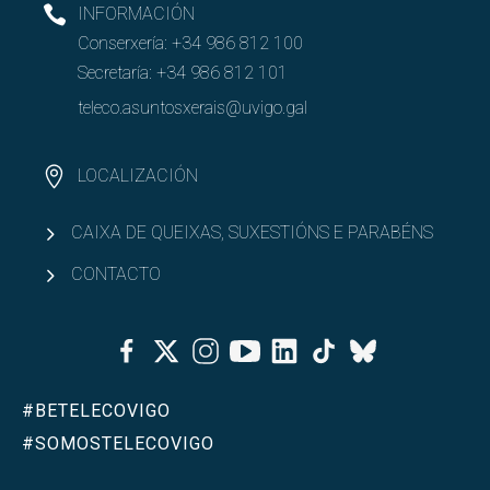
INFORMACIÓN
Conserxería:
+34 986 812 100
Secretaría:
+34 986 812 101
teleco.asuntosxerais@uvigo.gal
LOCALIZACIÓN
CAIXA DE QUEIXAS, SUXESTIÓNS E PARABÉNS
CONTACTO
Facebook
Twitter
Instagram
Youtube
Linkedin
Tiktok
Bluesky
#BETELECOVIGO
#SOMOSTELECOVIGO