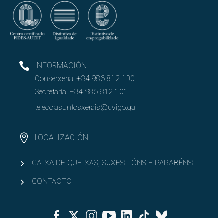
INFORMACIÓN
Conserxería:
+34 986 812 100
Secretaría:
+34 986 812 101
teleco.asuntosxerais@uvigo.gal
LOCALIZACIÓN
CAIXA DE QUEIXAS, SUXESTIÓNS E PARABÉNS
CONTACTO
Facebook
Twitter
Instagram
Youtube
Linkedin
Tiktok