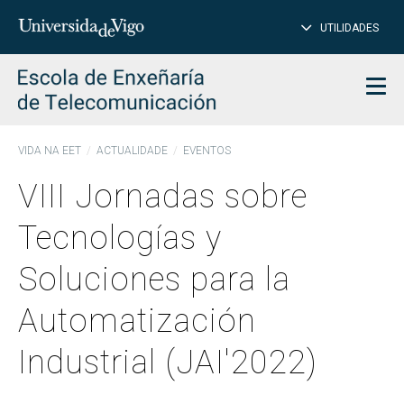
PE
Introduce
UTILIDADES
BUSCAR
palabra
para
char
buscar
Men
VIDA NA EET
ACTUALIDADE
EVENTOS
VIII Jornadas sobre
Tecnologías y
Soluciones para la
Automatización
Industrial (JAI'2022)