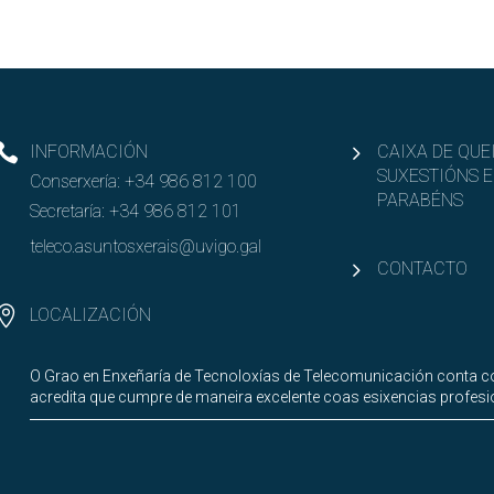
INFORMACIÓN
CAIXA DE QUE
SUXESTIÓNS E
Conserxería:
+34 986 812 100
PARABÉNS
Secretaría:
+34 986 812 101
teleco.asuntosxerais@uvigo.gal
CONTACTO
LOCALIZACIÓN
O Grao en Enxeñaría de Tecnoloxías de Telecomunicación conta co
acredita que cumpre de maneira excelente coas esixencias profesi