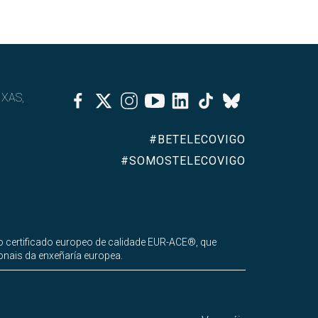
Facebook
Twitter
Instagram
Youtube
Linkedin
Tiktok
IXAS,
Bluesky
#BETELECOVIGO
#SOMOSTELECOVIGO
 certificado europeo de calidade EUR-ACE®, que
onais da enxeñaría europea.