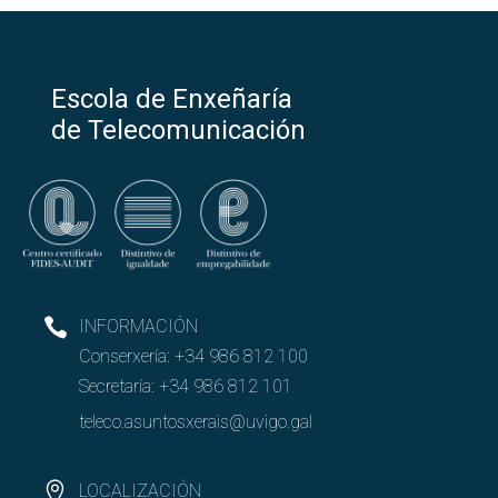
Escola de Enxeñaría
de Telecomunicación
INFORMACIÓN
Conserxería:
+34 986 812 100
Secretaría:
+34 986 812 101
teleco.asuntosxerais@uvigo.gal
LOCALIZACIÓN