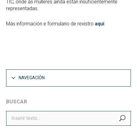
TIC, onde as mulleres aínda están insuficientemente
representadas.
Más información e formulario de rexistro
aquí
.
NAVEGACIÓN
BUSCAR
BUS