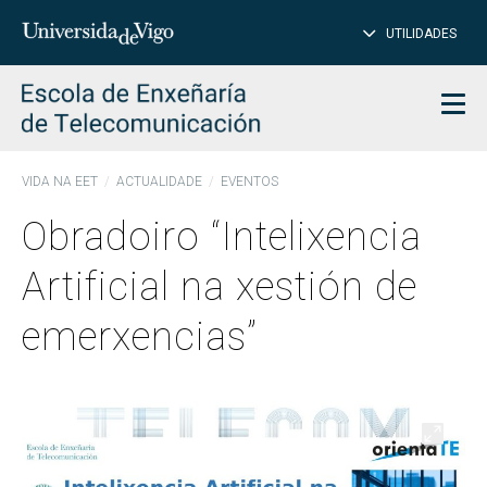
PE
Introduce
UTILIDADES
BUSCAR
palabra
para
char
buscar
Men
VIDA NA EET
ACTUALIDADE
EVENTOS
Obradoiro “Intelixencia
Artificial na xestión de
emerxencias”
Abrir