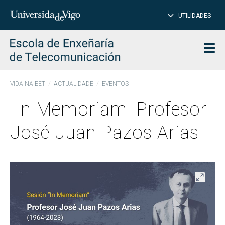
PE
Introduce
UTILIDADES
BUSCAR
palabra
para
char
buscar
Men
VIDA NA EET
ACTUALIDADE
EVENTOS
"In Memoriam" Profesor
José Juan Pazos Arias
Abrir