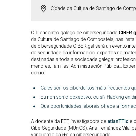
Cidade da Cultura de Santiago de Compos
O II encontro galego de ciberseguridade
CIBER.g
da Cultura de Santiago de Compostela, nas insta
de ciberseguridade CIBER.gal será un evento int
da seguridade da información, expertos na materi
destinadas a toda a sociedade galega: profesion
menores, familias, Administración Pública… Exper
como:
Cales son os ciberdelitos máis frecuentes 
Eu non son o obxectivo, ou sí? Hacking en di
Que oportunidades laborais ofrece a formac
A docente da EET, investigadora de
atlanTTic
e c
CiberSeguridade (MUniCS), Ana Fernández Vila, p
vanguardia da i+d en ciberseguridade.