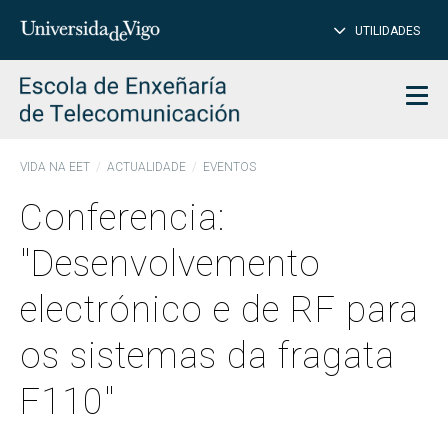
PE
Introduce
UTILIDADES
BUSCAR
palabra
para
char
buscar
Men
VIDA NA EET
ACTUALIDADE
EVENTOS
Conferencia:
"Desenvolvemento
electrónico e de RF para
os sistemas da fragata
F110"