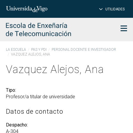
PE
Introduce
UTILIDADES
BUSCAR
palabra
para
char
buscar
Men
LA ESCUELA
PAS Y PDI
PERSONAL DOCENTE E INVESTIGADOR
VAZQUEZ ALEJOS, ANA
Vazquez Alejos, Ana
Tipo:
Profesor/a titular de universidade
Datos de contacto
Despacho:
A-304