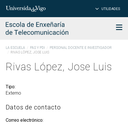
PE
Introduce
UTILIDADES
BUSCAR
palabra
para
char
buscar
Men
LA ESCUELA
PAS Y PDI
PERSONAL DOCENTE E INVESTIGADOR
RIVAS LÓPEZ, JOSE LUIS
Rivas López, Jose Luis
Tipo:
Externo
Datos de contacto
Correo electrónico: