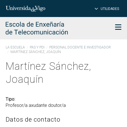
PE
Introduce
UTILIDADES
BUSCAR
palabra
para
char
buscar
Men
LA ESCUELA
PAS Y PDI
PERSONAL DOCENTE E INVESTIGADOR
MARTÍNEZ SÁNCHEZ, JOAQUÍN
Martínez Sánchez,
Joaquín
Tipo:
Profesor/a axudante doutor/a
Datos de contacto