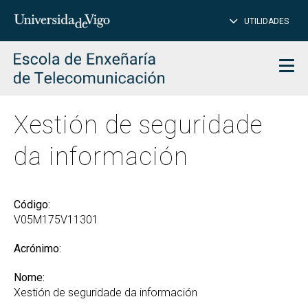
PE
Introduce
UTILIDADES
BUSCAR
palabra
para
char
buscar
Men
Xestión de seguridade
da información
Código:
V05M175V11301
Acrónimo:
Nome:
Xestión de seguridade da información