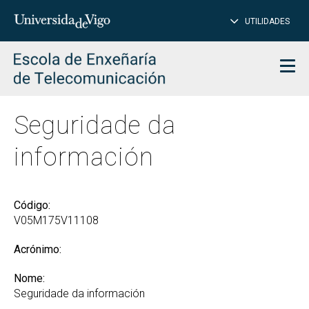
PE
Introduce
UTILIDADES
BUSCAR
palabra
para
char
buscar
Men
Seguridade da
información
Código:
V05M175V11108
Acrónimo:
Nome:
Seguridade da información