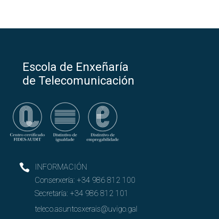
Escola de Enxeñaría
de Telecomunicación
INFORMACIÓN
Conserxería:
+34 986 812 100
Secretaría:
+34 986 812 101
teleco.asuntosxerais@uvigo.gal