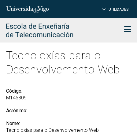
PE
Introduce
UTILIDADES
BUSCAR
palabra
para
char
buscar
Men
Tecnoloxías para o
Desenvolvemento Web
Código:
M145309
Acrónimo:
Nome:
Tecnoloxías para o Desenvolvemento Web