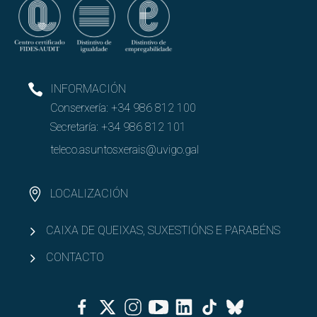
INFORMACIÓN
Conserxería:
+34 986 812 100
Secretaría:
+34 986 812 101
teleco.asuntosxerais@uvigo.gal
LOCALIZACIÓN
CAIXA DE QUEIXAS, SUXESTIÓNS E PARABÉNS
CONTACTO
Facebook
Twitter
Instagram
Youtube
Linkedin
Tiktok
Bluesky