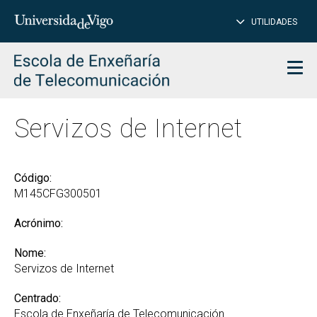
PE
Introduce
UTILIDADES
BUSCAR
palabra
para
char
buscar
Men
Servizos de Internet
Código:
M145CFG300501
Acrónimo:
Nome:
Servizos de Internet
Centrado:
Escola de Enxeñaría de Telecomunicación