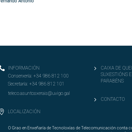
Fernando Antonio
INFORMACIÓN
CAIXA DE QUE
SUXESTIÓNS E
Conserxería:
+34 986 812 100
PARABÉNS
Secretaría:
+34 986 812 101
teleco.asuntosxerais@uvigo.gal
CONTACTO
LOCALIZACIÓN
O Grao en Enxeñaría de Tecnoloxías de Telecomunicación conta co