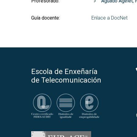
Profesorado:
Aguado Agelet, 
Guía docente:
Enlace a DocNet
Escola de Enxeñaría
de Telecomunicación