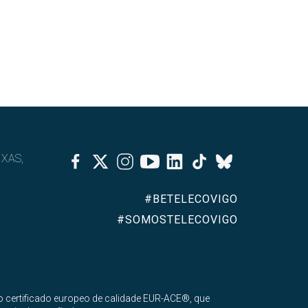
Facebook
Twitter
Instagram
Youtube
Linkedin
Tiktok
IXAS,
Bluesky
#BETELECOVIGO
#SOMOSTELECOVIGO
 certificado europeo de calidade EUR-ACE®, que