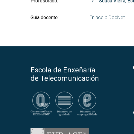
Profesorado:
Sousa Vieira, Est
Guía docente:
Enlace a DocNet
Escola de Enxeñaría
de Telecomunicación