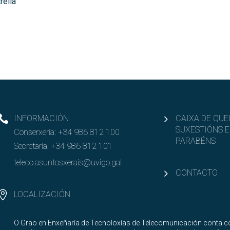
rella
INFORMACIÓN
CAIXA DE QUE
SUXESTIÓNS E
Conserxería:
+34 986 812 100
PARABÉNS
Secretaría:
+34 986 812 101
teleco.asuntosxerais@uvigo.gal
CONTACTO
LOCALIZACIÓN
O Grao en Enxeñaría de Tecnoloxías de Telecomunicación conta co