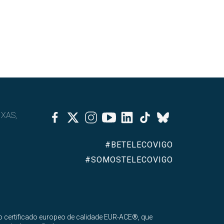
Facebook
Twitter
Instagram
Youtube
Linkedin
Tiktok
IXAS,
Bluesky
#BETELECOVIGO
#SOMOSTELECOVIGO
 certificado europeo de calidade EUR-ACE®, que