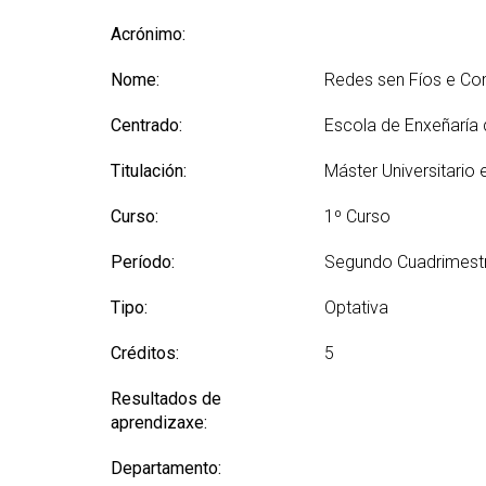
(GETT)
orientación ao ingreso
Mes
RRSS e Listas de correo
Prácticas 
Acrónimo:
Bachelor Degree in
Ci
Telecommunication
Me
Nome:
Technologies Engineering
Redes sen Fíos e Co
Ind
(BTTE)
Centrado:
Escola de Enxeñaría
Mes
Bachelor Degree in
Vis
Telecommunication
Titulación:
Máster Universitario
Technologies Engineering - Old
Mes
Curriculum (BTTE)
Tec
Curso:
1º Curso
Cu
Programa Académico con
Percorrido Sucesivo (PARS)
Período:
Segundo Cuadrimest
Mes
Int
Programa Académico con
(M
Tipo:
Optativa
Percorrido Sucesivo - Plan
Vello (PARS)
Mes
Créditos:
5
Re
Resultados de
aprendizaxe:
Departamento: