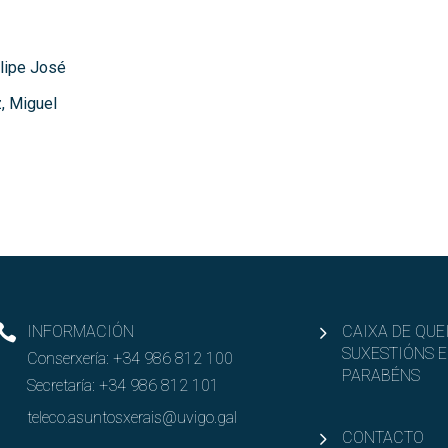
elipe José
, Miguel
INFORMACIÓN
CAIXA DE QUE
SUXESTIÓNS E
Conserxería:
+34 986 812 100
PARABÉNS
Secretaría:
+34 986 812 101
teleco.asuntosxerais@uvigo.gal
CONTACTO