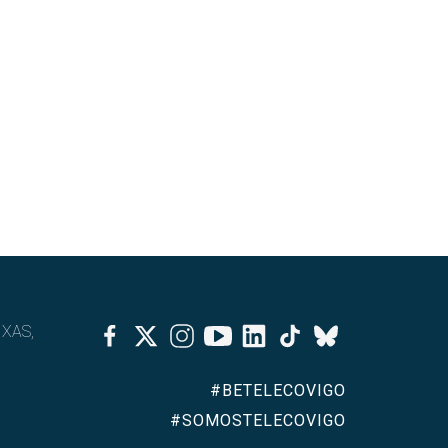
Facebook
Twitter
Instagram
Youtube
Linkedin
Tiktok
IXAS,
Bluesky
#BETELECOVIGO
#SOMOSTELECOVIGO