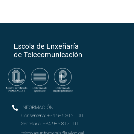
Escola de Enxeñaría
de Telecomunicación
INFORMACIÓN
Conserxería:
+34 986 812 100
Secretaría:
+34 986 812 101
teleco.asuntosxerais@uvigo.gal