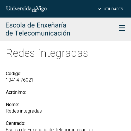
PE
Introduce
UTILIDADES
BUSCAR
palabra
para
char
buscar
Men
Redes integradas
Código:
10414-76021
Acrónimo:
Nome:
Redes integradas
Centrado:
Escola de Enxeñaría de Telecomunicación