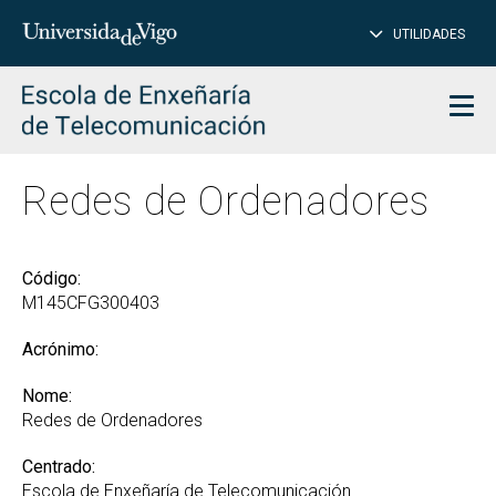
PE
Introduce
UTILIDADES
BUSCAR
palabra
para
char
buscar
Men
Redes de Ordenadores
Código:
M145CFG300403
Acrónimo:
Nome:
Redes de Ordenadores
Centrado:
Escola de Enxeñaría de Telecomunicación