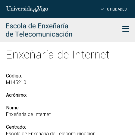
PE
Introduce
UTILIDADES
BUSCAR
palabra
para
char
buscar
Men
Enxeñaría de Internet
Código:
M145210
Acrónimo:
Nome:
Enxeñaría de Internet
Centrado:
Escola de Enxeñaría de Telecomunicación