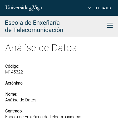
PE
Introduce
UTILIDADES
BUSCAR
palabra
para
char
buscar
Men
Análise de Datos
Código:
M145322
Acrónimo:
Nome:
Análise de Datos
Centrado:
Escola de Enxeñaría de Telecomunicación