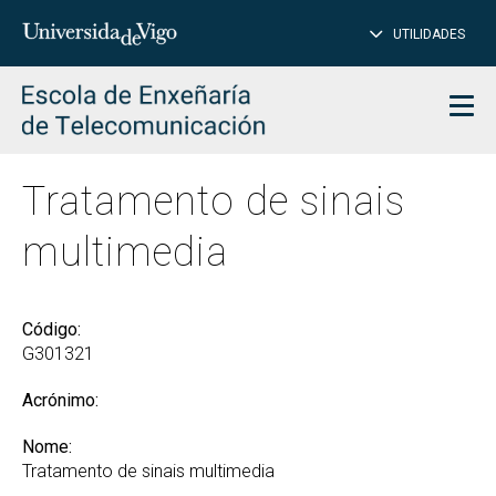
PE
Introduce
UTILIDADES
BUSCAR
palabra
para
char
buscar
Men
Tratamento de sinais
multimedia
Código:
G301321
Acrónimo:
Nome:
Tratamento de sinais multimedia