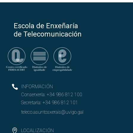
Escola de Enxeñaría
de Telecomunicación
INFORMACIÓN
Conserxería:
+34 986 812 100
Secretaría:
+34 986 812 101
teleco.asuntosxerais@uvigo.gal
LOCALIZACIÓN