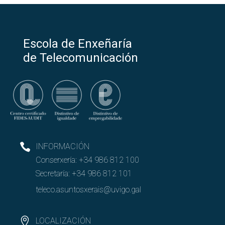
Escola de Enxeñaría
de Telecomunicación
INFORMACIÓN
Conserxería:
+34 986 812 100
Secretaría:
+34 986 812 101
teleco.asuntosxerais@uvigo.gal
LOCALIZACIÓN