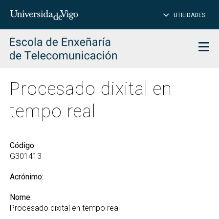
PE
Introduce
UTILIDADES
BUSCAR
palabra
para
char
buscar
Men
Procesado dixital en
tempo real
Código:
G301413
Acrónimo:
Nome:
Procesado dixital en tempo real