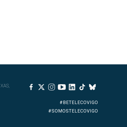
Facebook
Twitter
Instagram
Youtube
Linkedin
Tiktok
IXAS,
Bluesky
#BETELECOVIGO
#SOMOSTELECOVIGO