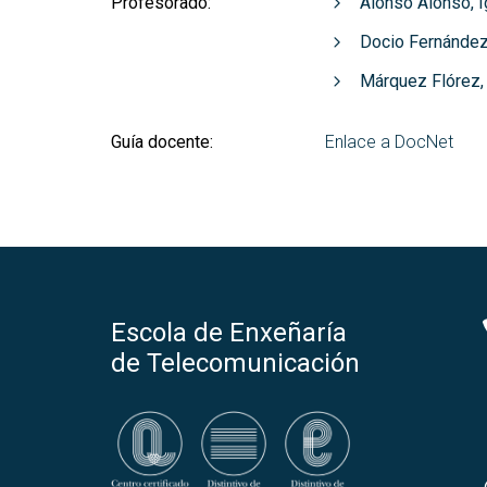
Profesorado:
Alonso Alonso, I
Docio Fernández
Márquez Flórez, 
Guía docente:
Enlace a DocNet
Escola de Enxeñaría
de Telecomunicación