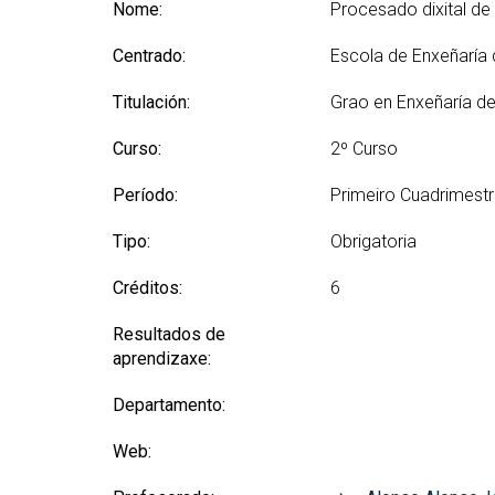
(GETT)
orientación ao ingreso
Nome:
Procesado dixital de 
Mes
RRSS e Listas de correo
Prácticas 
Bachelor Degree in
Ci
Centrado:
Escola de Enxeñaría
Telecommunication
Me
Technologies Engineering
Ind
Titulación:
Grao en Enxeñaría de
(BTTE)
Mes
Bachelor Degree in
Curso:
2º Curso
Vis
Telecommunication
Technologies Engineering - Old
Mes
Período:
Primeiro Cuadrimest
Curriculum (BTTE)
Tec
Cu
Programa Académico con
Tipo:
Obrigatoria
Percorrido Sucesivo (PARS)
Mes
Créditos:
6
Int
Programa Académico con
(M
Percorrido Sucesivo - Plan
Resultados de
Vello (PARS)
Mes
aprendizaxe:
Re
Departamento:
Web: