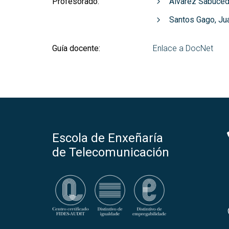
Profesorado:
Álvarez Sabuced
Santos Gago, Ju
Guía docente:
Enlace a DocNet
Escola de Enxeñaría
de Telecomunicación