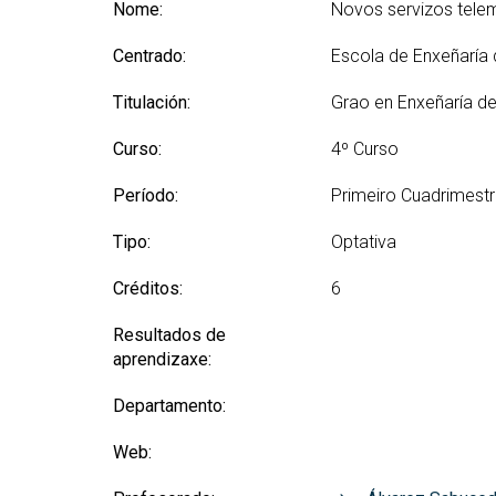
(GETT)
orientación ao ingreso
Nome:
Novos servizos tele
Mes
RRSS e Listas de correo
Prácticas 
Bachelor Degree in
Ci
Centrado:
Escola de Enxeñaría
Telecommunication
Me
Technologies Engineering
Ind
Titulación:
Grao en Enxeñaría de
(BTTE)
Mes
Bachelor Degree in
Curso:
4º Curso
Vis
Telecommunication
Technologies Engineering - Old
Mes
Período:
Primeiro Cuadrimest
Curriculum (BTTE)
Tec
Cu
Programa Académico con
Tipo:
Optativa
Percorrido Sucesivo (PARS)
Mes
Créditos:
6
Int
Programa Académico con
(M
Percorrido Sucesivo - Plan
Resultados de
Vello (PARS)
Mes
aprendizaxe:
Re
Departamento:
Web: