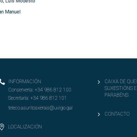
o, Luis Modesto
an Manuel
INFORMACIÓN
CAIXA DE QUE
SUXESTIÓNS E
Conserxería:
+34 986 812 100
PARABÉNS
Secretaría:
+34 986 812 101
teleco.asuntosxerais@uvigo.gal
CONTACTO
LOCALIZACIÓN