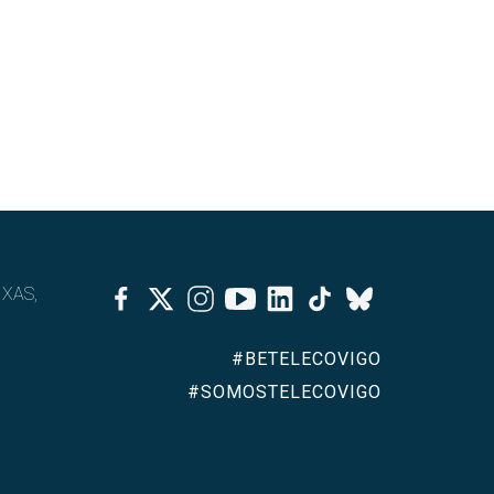
Facebook
Twitter
Instagram
Youtube
Linkedin
Tiktok
IXAS,
Bluesky
#BETELECOVIGO
#SOMOSTELECOVIGO