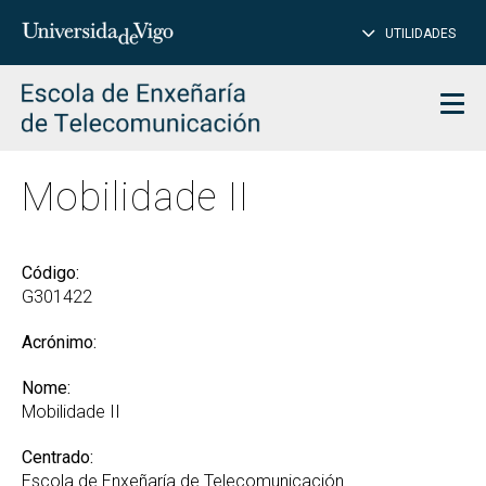
PE
Introduce
UTILIDADES
BUSCAR
palabra
para
char
buscar
Men
Mobilidade II
Código:
G301422
Acrónimo:
Nome:
Mobilidade II
Centrado:
Escola de Enxeñaría de Telecomunicación