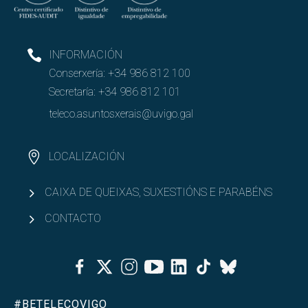
INFORMACIÓN
Conserxería:
+34 986 812 100
Secretaría:
+34 986 812 101
teleco.asuntosxerais@uvigo.gal
LOCALIZACIÓN
CAIXA DE QUEIXAS, SUXESTIÓNS E PARABÉNS
CONTACTO
Facebook
Twitter
Instagram
Youtube
Linkedin
Tiktok
Bluesky
#BETELECOVIGO