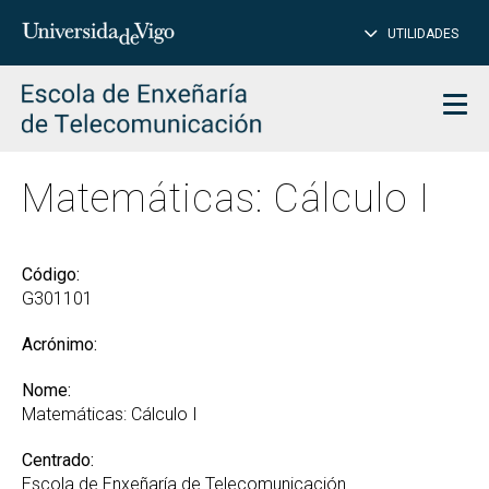
PE
Introduce
UTILIDADES
BUSCAR
palabra
para
char
buscar
Men
Matemáticas: Cálculo I
Código:
G301101
Acrónimo:
Nome:
Matemáticas: Cálculo I
Centrado:
Escola de Enxeñaría de Telecomunicación