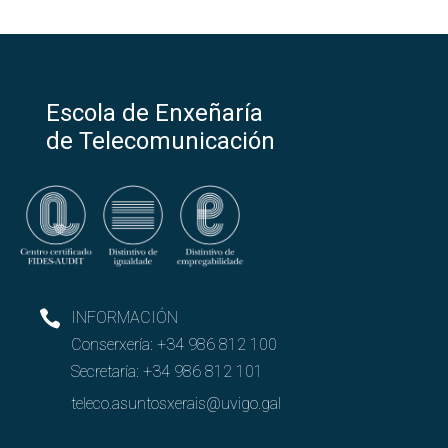
Escola de Enxeñaría
de Telecomunicación
INFORMACIÓN
Conserxería:
+34 986 812 100
Secretaría:
+34 986 812 101
teleco.asuntosxerais@uvigo.gal