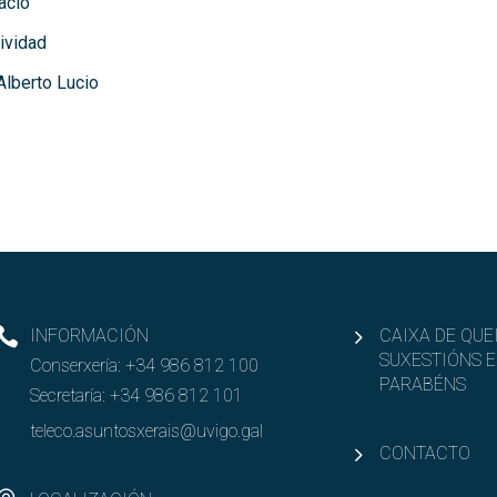
acio
tividad
Alberto Lucio
INFORMACIÓN
CAIXA DE QUE
SUXESTIÓNS E
Conserxería:
+34 986 812 100
PARABÉNS
Secretaría:
+34 986 812 101
teleco.asuntosxerais@uvigo.gal
CONTACTO