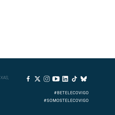
Facebook
Twitter
Instagram
Youtube
Linkedin
Tiktok
IXAS,
Bluesky
#BETELECOVIGO
#SOMOSTELECOVIGO