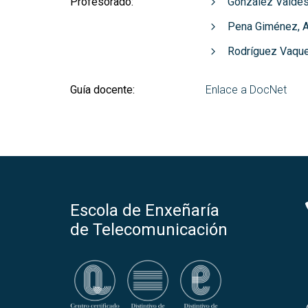
Profesorado:
González Valdés,
Pena Giménez, A
Rodríguez Vaque
Guía docente:
Enlace a DocNet
Escola de Enxeñaría
de Telecomunicación