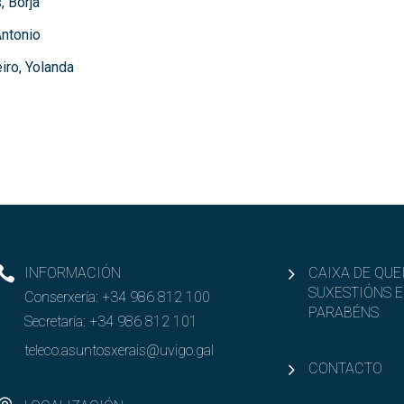
 Borja
ntonio
iro, Yolanda
INFORMACIÓN
CAIXA DE QUE
SUXESTIÓNS E
Conserxería:
+34 986 812 100
PARABÉNS
Secretaría:
+34 986 812 101
teleco.asuntosxerais@uvigo.gal
CONTACTO