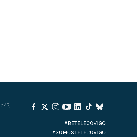
Facebook
Twitter
Instagram
Youtube
Linkedin
Tiktok
IXAS,
Bluesky
#BETELECOVIGO
#SOMOSTELECOVIGO