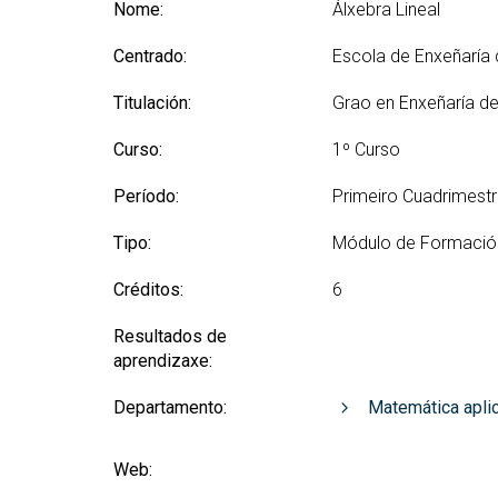
(GETT)
orientación ao ingreso
Nome:
Álxebra Lineal
Mes
RRSS e Listas de correo
Prácticas 
Bachelor Degree in
Ci
Centrado:
Escola de Enxeñaría
Telecommunication
Me
Technologies Engineering
Ind
Titulación:
Grao en Enxeñaría d
(BTTE)
Mes
Bachelor Degree in
Curso:
1º Curso
Vis
Telecommunication
Technologies Engineering - Old
Mes
Período:
Primeiro Cuadrimest
Curriculum (BTTE)
Tec
Cu
Programa Académico con
Tipo:
Módulo de Formació
Percorrido Sucesivo (PARS)
Mes
Créditos:
6
Int
Programa Académico con
(M
Percorrido Sucesivo - Plan
Resultados de
Vello (PARS)
Mes
aprendizaxe:
Re
Departamento:
Matemática aplic
Web: