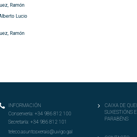
guez, Ramón
Alberto Lucio
guez, Ramón
INFORMACIÓN
CAIXA DE QUE
SUXESTIÓNS E
Conserxería:
+34 986 812 100
PARABÉNS
Secretaría:
+34 986 812 101
teleco.asuntosxerais@uvigo.gal