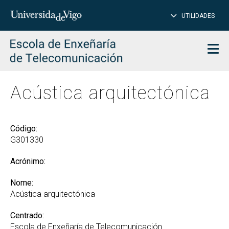
PE
Introduce
UTILIDADES
BUSCAR
palabra
para
char
buscar
Men
Acústica arquitectónica
Código:
G301330
Acrónimo:
Nome:
Acústica arquitectónica
Centrado:
Escola de Enxeñaría de Telecomunicación