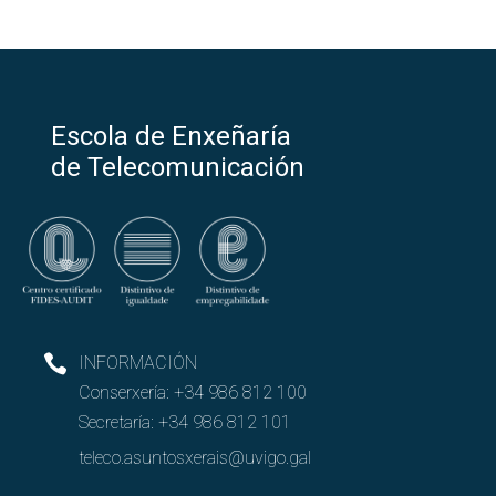
Escola de Enxeñaría
de Telecomunicación
INFORMACIÓN
Conserxería:
+34 986 812 100
Secretaría:
+34 986 812 101
teleco.asuntosxerais@uvigo.gal