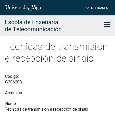
PE
Introduce
UTILIDADES
BUSCAR
palabra
para
char
buscar
Men
Técnicas de transmisión
e recepción de sinais
Código:
G306208
Acrónimo:
Nome:
Técnicas de transmisión e recepción de sinais