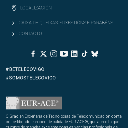
LOCALIZACIÓN
CAIXA DE QUEIXAS, SUXESTIÓNS E PARABÉNS
CONTACTO
Facebook
Twitter
Instagram
Youtube
Linkedin
Tiktok
Bluesky
#BETELECOVIGO
#SOMOSTELECOVIGO
O Grao en Enxeñaría de Tecnoloxías de Telecomunicación conta
co certificado europeo de calidade EUR-ACE®, que acredita que
cumpre de maneira excelente coas esixencias profesionais da