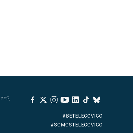
Facebook
Twitter
Instagram
Youtube
Linkedin
Tiktok
IXAS,
Bluesky
#BETELECOVIGO
#SOMOSTELECOVIGO