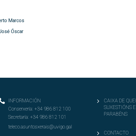
erto Marcos
José Óscar
INFORMACIÓN
CAIXA DE QUE
SUXESTIÓNS E
Conserxería:
+34 986 812 100
PARABÉNS
Secretaría:
+34 986 812 101
teleco.asuntosxerais@uvigo.gal
CONTACTO