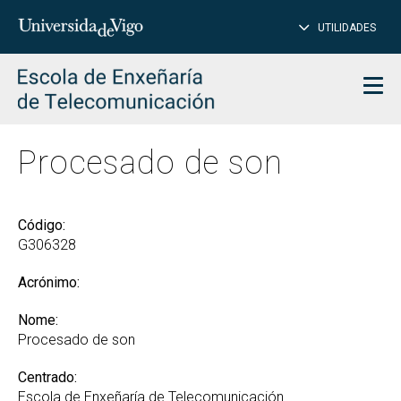
PE
Introduce
UTILIDADES
BUSCAR
palabra
para
char
buscar
Men
Procesado de son
Código:
G306328
Acrónimo:
Nome:
Procesado de son
Centrado:
Escola de Enxeñaría de Telecomunicación