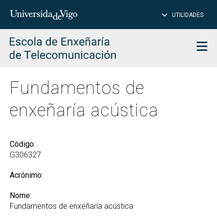
PE
Introduce
UTILIDADES
BUSCAR
palabra
para
char
buscar
Men
Fundamentos de
enxeñaría acústica
Código:
G306327
Acrónimo:
Nome:
Fundamentos de enxeñaría acústica