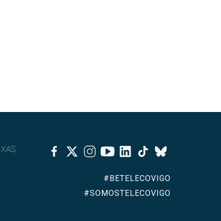
Facebook
Twitter
Instagram
Youtube
Linkedin
Tiktok
IXAS,
Bluesky
#BETELECOVIGO
#SOMOSTELECOVIGO