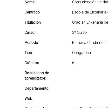
(GETT)
orientación ao ingreso
Nome:
Comunicación de da
Mes
RRSS e Listas de correo
Prácticas 
Bachelor Degree in
Ci
Centrado:
Escola de Enxeñaría
Telecommunication
Me
Technologies Engineering
Ind
Titulación:
Grao en Enxeñaría d
(BTTE)
Mes
Bachelor Degree in
Curso:
2º Curso
Vis
Telecommunication
Technologies Engineering - Old
Mes
Período:
Primeiro Cuadrimest
Curriculum (BTTE)
Tec
Cu
Programa Académico con
Tipo:
Obrigatoria
Percorrido Sucesivo (PARS)
Mes
Créditos:
6
Int
Programa Académico con
(M
Percorrido Sucesivo - Plan
Resultados de
Vello (PARS)
Mes
aprendizaxe:
Re
Departamento:
Web: