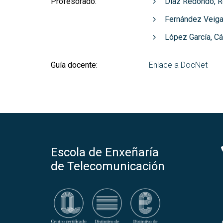
Profesorado:
Díaz Redondo, R
Fernández Veiga
López García, C
Guía docente:
Enlace a DocNet
Escola de Enxeñaría
de Telecomunicación