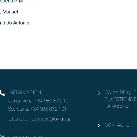
ebeca Pilar
, Manuel
ándido Antonio
INFORMACIÓN
CAIXA DE QUE
SUXESTIÓNS E
Conserxería:
+34 986 812 100
PARABÉNS
Secretaría:
+34 986 812 101
teleco.asuntosxerais@uvigo.gal
CONTACTO