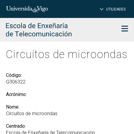
PE
Introduce
UTILIDADES
BUSCAR
palabra
para
char
buscar
Men
Circuítos de microondas
Código:
G306322
Acrónimo:
Nome:
Circuítos de microondas
Centrado:
Escola de Enxeñaría de Telecomunicación