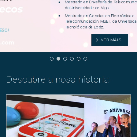
Mestrado en Enxeñería de Telecomunicación, MET
,
da Universidade de Vigo.
M
estrado en Ciencias en Electrónica e
Telecomunicación, MSET
, da Universidade
Tecnolóxica de Lodz.
VER MÁIS
Descubre a
nosa historia