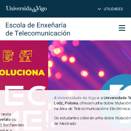
PE
Introduce
UTILIDADES
BUSCAR
palabra
para
char
buscar
Men
Páxina principal
A
Universidade de Vigo
e a
Universidade Tecnolóxica de
Lodz, Polonia
, ofrecen unha dobre titulación internacional
na área de Telecomunicación e Electrónica.
Os estudantes obterán unha dobre titulación internacional
de Mestrado: