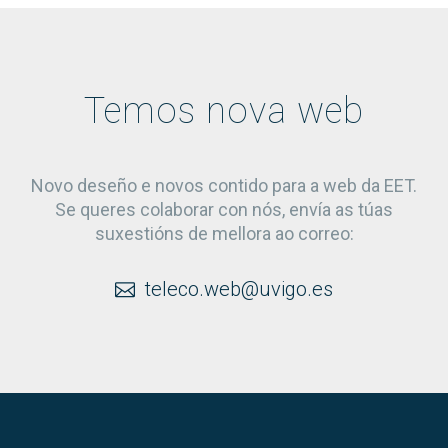
Temos nova web
Novo deseño e novos contido para a web da EET.
Se queres colaborar con nós, envía as túas
suxestións de mellora ao correo:
teleco.web@uvigo.es